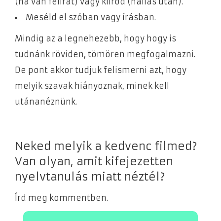
(ha van felirat) vagy kiírod (hallás után).
Meséld el szóban vagy írásban.
Mindig az a legnehezebb, hogy hogy is
tudnánk röviden, tömören megfogalmazni.
De pont akkor tudjuk felismerni azt, hogy
melyik szavak hiányoznak, minek kell
utánanéznünk.
Neked melyik a kedvenc filmed?
Van olyan, amit kifejezetten
nyelvtanulás miatt néztél?
Írd meg kommentben.