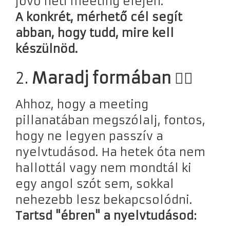
jövő heti meeting elején.”
A konkrét, mérhető cél segít
abban, hogy tudd, mire kell
készülnöd.
2.
Maradj formában 🏃‍♀️
Ahhoz, hogy a meeting
pillanatában megszólalj, fontos,
hogy ne legyen passzív a
nyelvtudásod. Ha hetek óta nem
hallottál vagy nem mondtál ki
egy angol szót sem, sokkal
nehezebb lesz bekapcsolódni.
Tartsd "ébren" a nyelvtudásod: