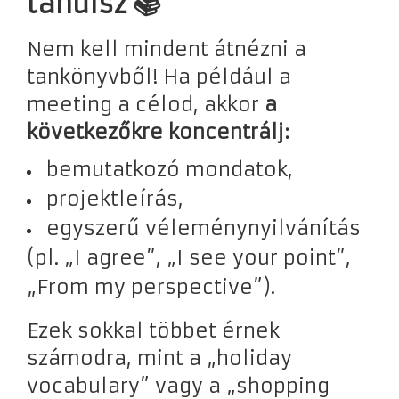
tanulsz 📚
Nem kell mindent átnézni a
tankönyvből! Ha például a
meeting a célod, akkor
a
következőkre koncentrálj:
bemutatkozó mondatok,
projektleírás,
egyszerű véleménynyilvánítás
(pl. „I agree”, „I see your point”,
„From my perspective”).
Ezek sokkal többet érnek
számodra, mint a „holiday
vocabulary” vagy a „shopping