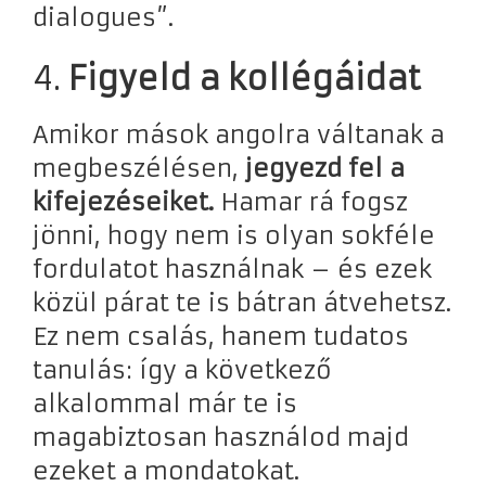
dialogues”.
4.
Figyeld a kollégáidat
Amikor mások angolra váltanak a
megbeszélésen,
jegyezd fel a
kifejezéseiket.
Hamar rá fogsz
jönni, hogy nem is olyan sokféle
fordulatot használnak – és ezek
közül párat te is bátran átvehetsz.
Ez nem csalás, hanem tudatos
tanulás: így a következő
alkalommal már te is
magabiztosan használod majd
ezeket a mondatokat.