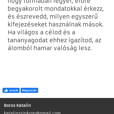
hogy formában legyél, előre
begyakorolt mondatokkal érkezz,
és észrevedd, milyen egyszerű
kifejezéseket használnak mások.
Ha világos a célod és a
tananyagodat ehhez igazítod, az
álomból hamar valóság lesz.
tetszik
Megosztás
Boros Katalin
katalinszinkron
@
gmail.com