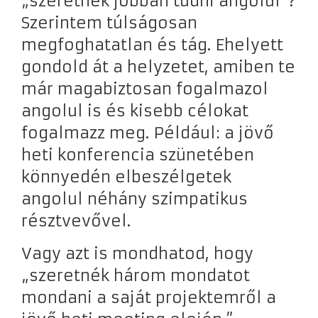
„szeretnék jobban tudni angolul”?
Szerintem túlságosan
megfoghatatlan és tág. Ehelyett
gondold át a helyzetet, amiben te
már magabiztosan fogalmazol
angolul is és kisebb célokat
fogalmazz meg. Például: a jövő
heti konferencia szünetében
könnyedén elbeszélgetek
angolul néhány szimpatikus
résztvevővel.
Vagy azt is mondhatod, hogy
„szeretnék három mondatot
mondani a saját projektemről a