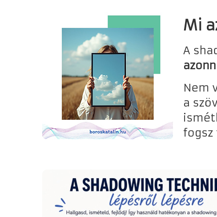
Mi a
A sha
azonna
Nem v
a szö
ismét
fogsz 