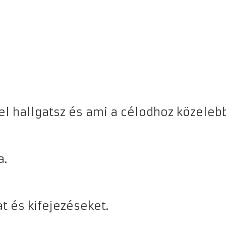
el hallgatsz és ami a célodhoz közelebb
a.
at és kifejezéseket.