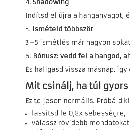
4.
Shadowing
Indítsd el újra a hanganyagot, 
5.
Ismételd többször
3–5 ismétlés már nagyon sokat 
6.
Bónusz: vedd fel a hangod,
És hallgasd vissza másnap. Így 
Mit csinálj, ha túl gyo
Ez teljesen normális. Próbáld k
lassítsd le 0,8x sebességre,
válassz rövidebb mondatokat