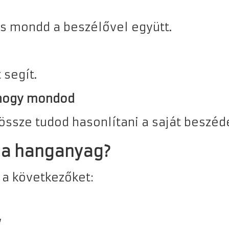
és mondd a beszélővel együtt.
segít.
 ahogy mondod
össze tudod hasonlítani a saját beszéd
rs a hanganyag?
i a következőket:
,