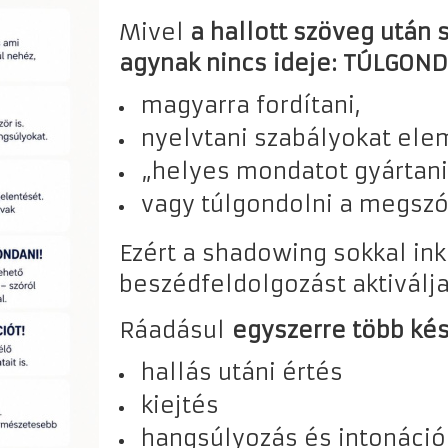
Mivel
a hallott szöveg után 
agynak nincs ideje: TÚLGOND
magyarra fordítani,
nyelvtani szabályokat ele
„helyes mondatot gyártani
vagy túlgondolni a megszó
Ezért a shadowing sokkal in
beszédfeldolgozást aktiválja
Ráadásul
egyszerre több kés
hallás utáni értés
kiejtés
hangsúlyozás és intonáció