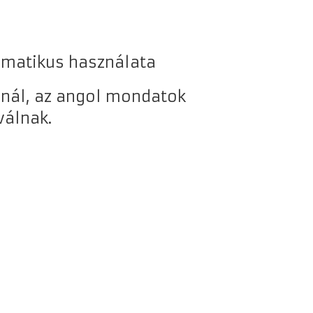
omatikus használata
anál, az angol mondatok
válnak.