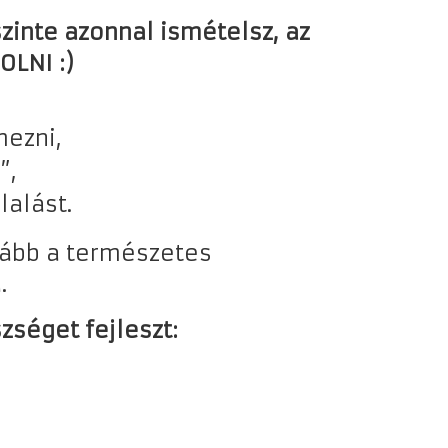
szinte azonnal ismételsz, az
OLNI :)
mezni,
”,
lalást.
kább a természetes
.
zséget fejleszt: