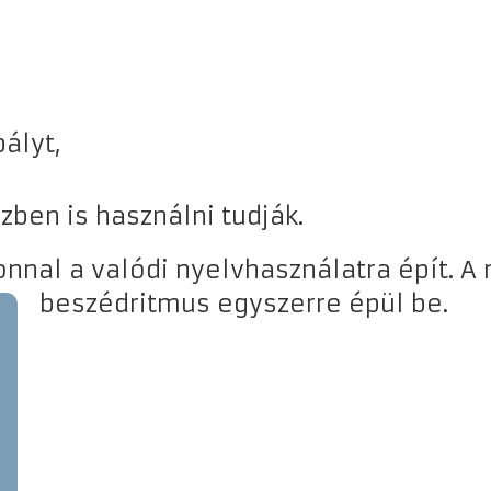
ályt,
ben is használni tudják.
al a valódi nyelvhasználatra épít. A n
beszédritmus egyszerre épül be.