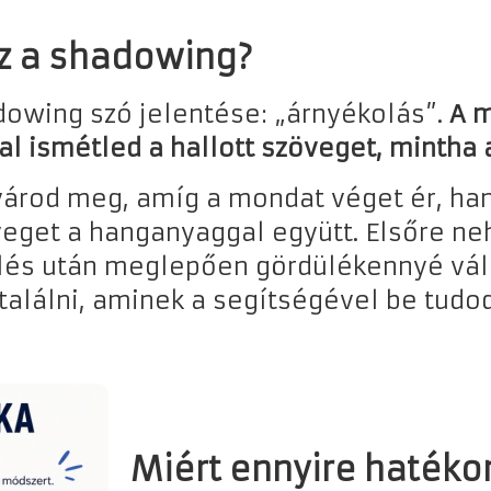
z a shadowing?
dowing szó jelentése: „árnyékolás”.
A m
l ismétled a hallott szöveget, mintha 
árod meg, amíg a mondat véget ér, h
veget a hanganyaggal együtt. Elsőre ne
lés után meglepően gördülékennyé váli
találni, aminek a segítségével be tudod
Miért ennyire hatéko