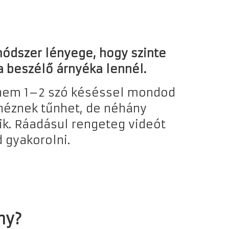
ódszer lényege, hogy szinte
a beszélő árnyéka lennél.
anem 1–2 szó késéssel mondod
héznek tűnhet, de néhány
k. Ráadásul rengeteg videót
 gyakorolni.
ny?