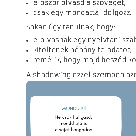
először olvasd a szöveget,
csak egy mondattal dolgozz.
Sokan úgy tanulnak, hogy:
elolvasnak egy nyelvtani szab
kitöltenek néhány feladatot,
remélik, hogy majd beszéd köz
A shadowing ezzel szemben azonn