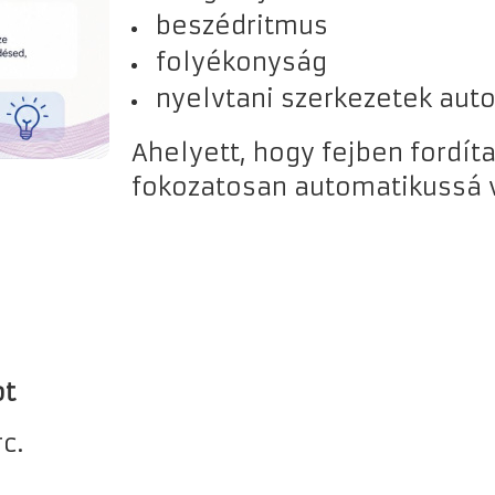
beszédritmus
folyékonyság
nyelvtani szerkezetek aut
Ahelyett, hogy fejben fordít
fokozatosan automatikussá 
ot
c.