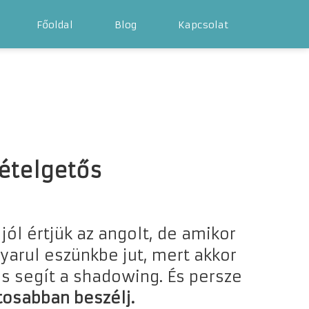
Főoldal
Blog
Kapcsolat
ételgetős
ól értjük az angolt, de amikor
yarul eszünkbe jut, mert akkor
s segít a shadowing. És persze
osabban beszélj.