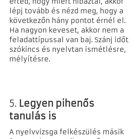
érted, hogy miért hibáztál, akkor
lépj tovább és nézd meg, hogy a
következőn hány pontot érnél el.
Ha nagyon keveset, akkor nem a
feladattípussal van baj. Szánj időt
szókincs és nyelvtan ismétlésre,
mélyítésre.
5.
Legyen pihenős
tanulás is
A nyelvvizsga felkészülés másik