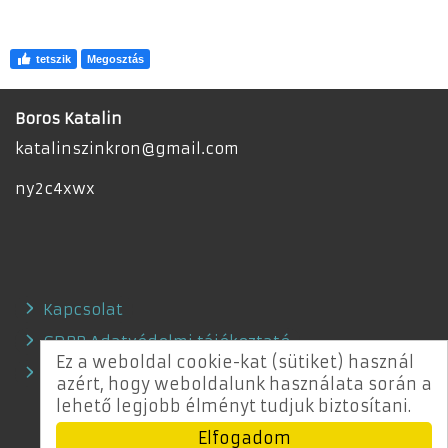
tetszik
Megosztás
Boros Katalin
katalinszinkron
@
gmail.com
ny2c4xwx
Kapcsolat
GDPR Adatvédelmi tájékoztató
Ez a weboldal cookie-kat (sütiket) használ
Adatkezelési nyilatkozat
azért, hogy weboldalunk használata során a
lehető legjobb élményt tudjuk biztosítani.
Elfogadom